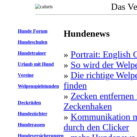
Das Ve
Hunde Forum
Hundenews
Hundeschulen
»
Portrait: English
Hundetrainer
»
So wird der Welpe
Urlaub mit Hund
»
Die richtige Welp
Vereine
finden
Welpenspielstunden
»
Zecken entfernen
Deckrüden
Zeckenhaken
Hundezüchter
»
Kommunikation m
Hunderassen
durch den Clicker
Hundeversicherungen